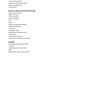
-Construction en béton
-Cuisine moderne à aire ouverte
-Électroménagers inclus
-Climatisation
ESPACES COMMUNS ET SERVICES PARTAGÉS
-Espace pour bicyclette
-Balcon/Terrasse
-Chute à déchets
-Aires communes
-Spa
-Sauna
-Espace de rangement intérieur
-Salle d’entraînement
-Ascenseur
-Simulateur de golf
-Hall d'entrée avec plafond de 21'
-Ascenseurs
-Gardien de sécurité 24h
-Système de surveillance par caméra
QUARTIER
-A proximité de l'Université McGill
-Hospital
-A quelques pas du métro Peel
-REM
-Restaurants, cafés, supermarchés …