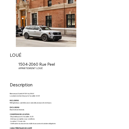
LOUÉ
1504-2060 Rue Peel
APPARTEMENT LOUÉ
Description
Bienvenue à l’unité #1504 du
MAA!
Locataire recherché pour le 1erJuillet 2025
INCLUSIONS
Réfrigérateur, cuisinière, lave-vaisselle, laveuse et sécheuse.
EXCLUSIONS
Électricité et internet.
CONDITIONS DE LOCATION
-Disponible pour le 1erJuillet 2025
-Animaux acceptés sous conditions
-Location 12 mois min.
-Vérification du dossier de crédit et assurance locataire obligatoire
CARACTÉRISTIQUES DE L'UNITÉ