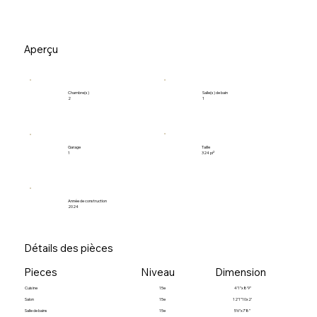
Aperçu
Salle(s) de bain
Chambre(s)
1
2
Garage
Taille
1
324 pi²
Année de construction
2024
Détails des pièces
Pieces
Niveau
Dimension
Cuisine
15e
4’1”x8’9”
Salon
15e
12’1”10x2’
Salle de bains
15e
5’6”x7’8”