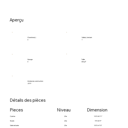
Aperçu
Salle(s) de bain
Chambre(s)
1
0
Garage
Taille
0
306 pi²
Année de construction
2019
Détails des pièces
Pieces
Niveau
Dimension
Cuisine
20e
10'0"x8'11"
Studio
20e
9'3"x8'9"
Salle de bains
20e
10'0"x4'10"