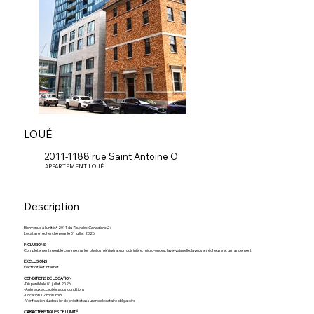
LOUÉ
2011-1188 rue Saint Antoine O
APPARTEMENT LOUÉ
Description
Bienvenue à l’unité #2011 du
Tour des Canadiens 2 !
Locataire recherché pour le 01 juillet 2026.
INCLUSIONS
Complètement meublé comme sur les photos, réfrigérateur, cuisinière, micro-ondes, lave-vaisselle, laveuse, sécheuse et un rangement
EXCLUSIONS
Électricité et internet.
CONDITIONS DE LOCATION
-Disponible le 01 juillet 2026
-Animaux acceptés sous conditions
-Location 12 mois min.
-Vérification du dossier de crédit et assurance locataire obligatoire
CARACTÉRISTIQUES DE L'UNITÉ