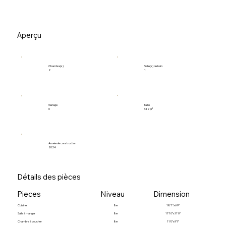
Aperçu
Salle(s) de bain
Chambre(s)
1
2
Garage
Taille
0
642 pi²
Année de construction
2024
Détails des pièces
Pieces
Niveau
Dimension
Cuisine
8e
18’1”x6’9”
Salle à manger
8e
11’10”x11’0”
Chambre à coucher
8e
11'0"x9’1”