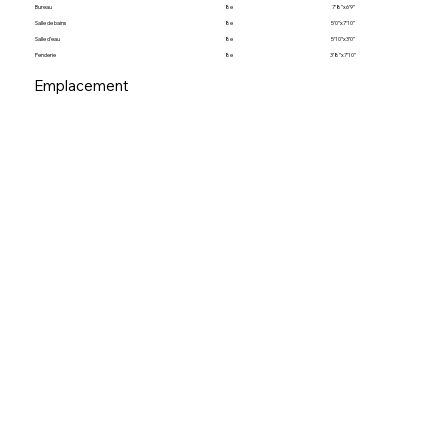
Bureau
8e
7’8”x6’9”
Salle de bains
8e
5’0”x7’10”
Salle d’eau
8e
5’10”x3’0”
Penderie
8e
3’8”x7’10”
Emplacement