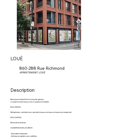
LOUÉ
860-288 Rue Richmond
APPARTEMENT LOUÉ
Description
Bienvenue à l’unité #860 du
Quartier général
Locataire recherché pour une occupation immédiate
INCLUSIONS
Réfrigérateur, cuisinière, lave-vaisselle, laveuse, sécheuse, et espace de rangement
EXCLUSIONS
Électricité et internet.
CONDITIONS DE LOCATION
-Disponible maintenant
-Animaux acceptés sous conditions