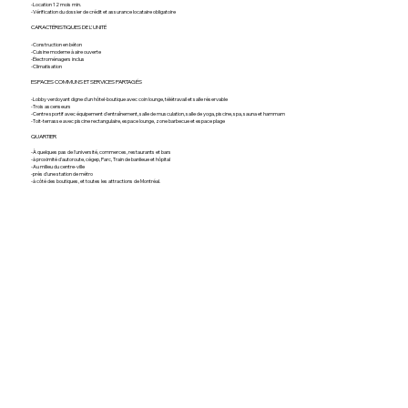
-Location 12 mois min.
-Vérification du dossier de crédit et assurance locataire obligatoire
CARACTÉRISTIQUES DE L'UNITÉ
-Construction en béton
-Cuisine moderne à aire ouverte
-Électroménagers inclus
-Climatisation
ESPACES COMMUNS ET SERVICES PARTAGÉS
-Lobby verdoyant digne d'un hôtel-boutique avec coin lounge, télétravail et salle réservable
-Trois ascenseurs
-Centre sportif avec équipement d'entraînement, salle de musculation, salle de yoga, piscine, spa, sauna et hammam
-Toit-terrasse avec piscine rectangulaire, espace lounge, zone barbecue et espace plage
QUARTIER
-À quelques pas de l'université, commerces, restaurants et bars
-à proximité d'autoroute, cégep, Parc, Train de banlieue et hôpital
-Au milieu du centre-ville
-près d'une station de métro
-à côté des boutiques, et toutes les attractions de Montréal.