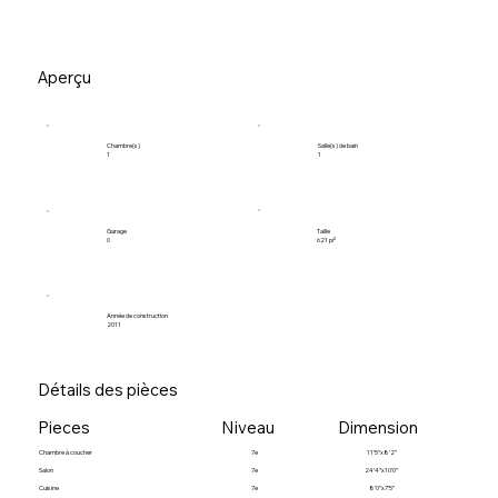
Aperçu
Salle(s) de bain
Chambre(s)
1
1
Garage
Taille
0
621 pi²
Année de construction
2011
Détails des pièces
Pieces
Niveau
Dimension
Chambre à coucher
7e
11’5”x8’2”
Salon
7e
24’4”x10’0”
Cuisine
7e
8’0”x7’5”