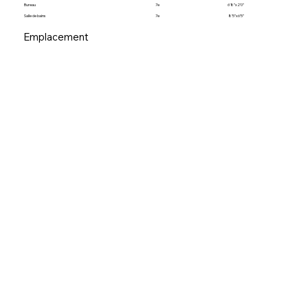
Bureau
7e
6’8”x2’0”
Salle de bains
7e
8’5”x6’5”
Emplacement