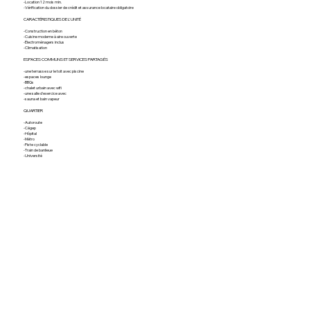
-Location 12 mois min.
-Vérification du dossier de crédit et assurance locataire obligatoire
CARACTÉRISTIQUES DE L'UNITÉ
-Construction en béton
-Cuisine moderne à aire ouverte
-Électroménagers inclus
-Climatisation
ESPACES COMMUNS ET SERVICES PARTAGÉS
-une terrasse sur le toit avec piscine
-espaces lounge
-BBQs
-chalet urbain avec wifi
-une salle d'exercice avec
-sauna et bain vapeur
QUARTIER
-Autoroute
-Cégep
-Hôpital
-Métro
-Piste cyclable
-Train de banlieue
-Université