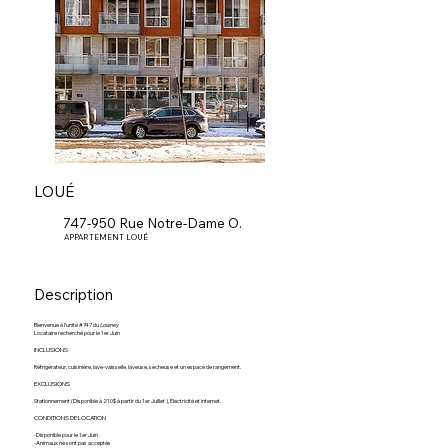
LOUÉ
747-950 Rue Notre-Dame O.
APPARTEMENT LOUÉ
Description
Bienvenue à l’unité #747 du
Lowney
Locataire recherché pour le 1er Juin
INCLUSIONS
Réfrigérateur, cuisinière, lave-vaisselle, laveuse, sécheuse et un espace de rangement.
EXCLUSIONS
Stationnement (Disponible à 210$ à partir du 1er Juillet ), Électricité et internet.
CONDITIONS DE LOCATION
-Disponible pour le 1er Juin
-Animaux ne sont pas acceptés