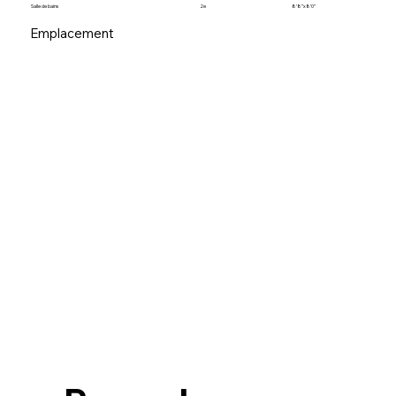
Salle de bains
2e
8’8”x8’0”
Emplacement