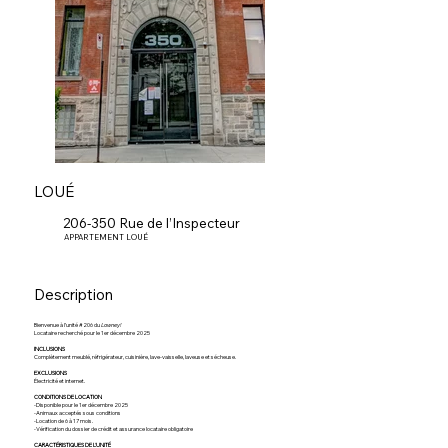
LOUÉ
206-350 Rue de l’Inspecteur
APPARTEMENT LOUÉ
Description
Bienvenue à l’unité #206 du
Lowney!
Locataire recherché pour le 1er décembre 2025
INCLUSIONS
Complètement meublé, réfrigérateur, cuisinière, lave-vaisselle, laveuse et sécheuse.
EXCLUSIONS
Électricité et internet.
CONDITIONS DE LOCATION
-Disponible pour le 1er décembre 2025
-Animaux acceptés sous conditions
-Location de 6 à 17 mois.
-Vérification du dossier de crédit et assurance locataire obligatoire
CARACTÉRISTIQUES DE L'UNITÉ