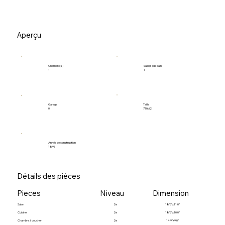
Aperçu
Salle(s) de bain
Chambre(s)
1
1
Garage
Taille
0
710pi2
Année de construction
1895
Détails des pièces
Pieces
Niveau
Dimension
Salon
2e
18’6”x11’0”
Cuisine
2e
18’6”x10’0”
Chambre à coucher
2e
14’9”x9’0”