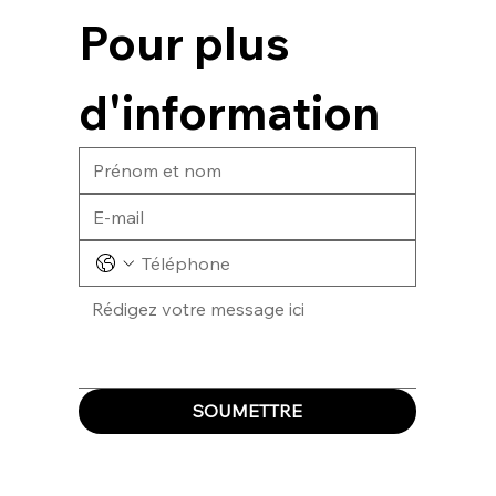
Pour plus 
d'information
SOUMETTRE