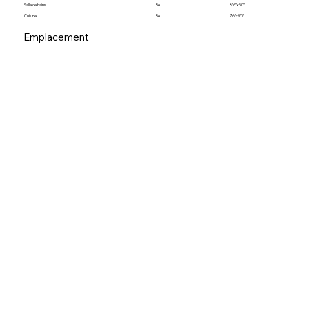
Salle de bains
5e
8’6”x5’0”
Cuisine
5e
7’6”x9’0”
Emplacement