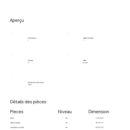
Aperçu
Salle(s) de bain
Chambre(s)
1
1
Garage
Taille
0
614 pi²
Année de construction
1994
Détails des pièces
Pieces
Niveau
Dimension
Salon
5e
11’0”x16’0”
Salle à manger
5e
8’0”x11’0”
Chambre à coucher
5e
10’0”x12’0”