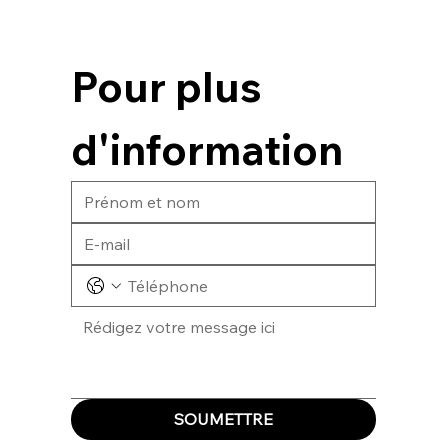
Pour plus 
d'information
SOUMETTRE