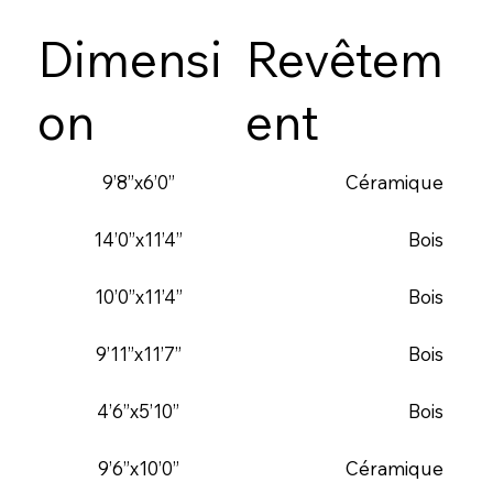
Dimensi
Revêtem
on
ent
9’8”x6’0”
Céramique
14’0”x11’4”
Bois
10’0”x11’4”
Bois
9’11”x11’7”
Bois
4’6”x5’10”
Bois
9’6”x10’0”
Céramique