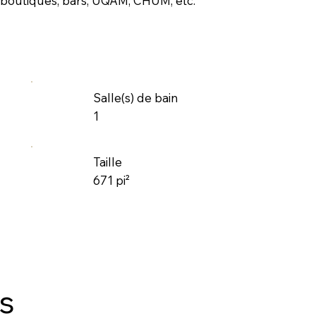
, boutiques, bars, UQAM, CHUM, etc.
Salle(s) de bain
1
Taille
671 pi²
es