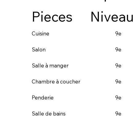
Pieces
Niveau
9e
Cuisine
9e
Salon
9e
Salle à manger
9e
Chambre à coucher
9e
Penderie
9e
Salle de bains