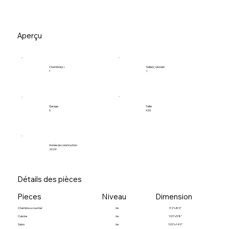
Aperçu
Salle(s) de bain
Chambre(s)
1
1
Garage
Taille
0
433
Année de construction
2024
Détails des pièces
Pieces
Niveau
Dimension
Chambre a coucher
6e
9'2"x8'0"
Cuisine
6e
10'0"x5'8"
Salon
6e
10'0"x14'0"