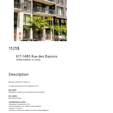
1525$
617-1485 Rue des Bassins
APPARTEMENT À LOUER
Description
Bienvenue à l’unité #617 du
Bass 4!
Locataire recherché pour le 1er septembre 2026
INCLUSIONS
Réfrigérateur, cuisinière, lave-vaisselle, laveuse et sécheuse
EXCLUSIONS
Électricité et internet.
CONDITIONS DE LOCATION
-Disponible le 1er septembre 2026
-Animaux autorisés sous condition (chats seulement)
-Location 12 mois min.
-Vérification du dossier de crédit et assurance locataire obligatoire