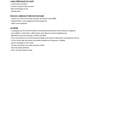
CARACTÉRISTIQUES DE L'UNITÉ
-Construction en béton
-Cuisine moderne à aire ouverte
-Électroménagers inclus
-Climatisation
ESPACES COMMUNS ET SERVICES PARTAGÉS
- Terrasse sur le toit avec aires de repos, piscine et section BBQ
- Salle de fitness avec équipement haut de gamme
- Salle Communautaire
QUARTIER
- A quelques pas du marché Atwater, de nombreuses épiceries et de nombreux magasins.
- Les meilleurs restaurants, cafés et bars de la ville se trouvent à quelques pas.
- Bien desservi par les autobus, le métro et le REM.
- Une courte distance en voiture des principales autoroutes et des ponts Champlain et Victoria.
- Accès facile à des kilomètres de sentiers pédestres et de pistes cyclables.
- Sports de pagaie (sur le Canal)
- Terrains de tennis et de volley-ball à proximité
- Mur d'escalade extérieur
- Parcs et aires de pique-nique.