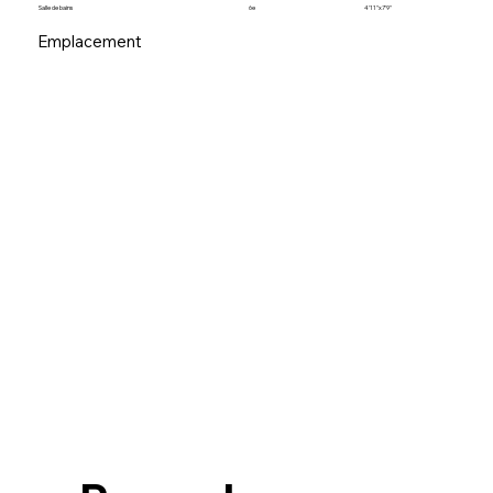
Salle de bains
6e
4'11"x7'9"
Emplacement