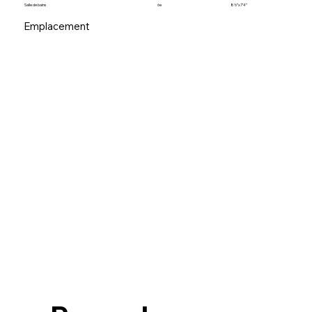
Salle de bains
6e
8’6”x7’4”
Emplacement