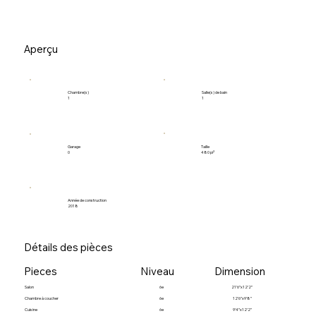
Aperçu
Salle(s) de bain
Chambre(s)
1
1
Garage
Taille
0
480 pi²
Année de construction
2018
Détails des pièces
Pieces
Niveau
Dimension
Salon
6e
21’6”x12’2”
Chambre à coucher
6e
12’6”x9’8”
Cuisine
6e
9’4”x12’2”