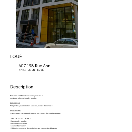
LOUÉ
607-198 Rue Ann
APPARTEMENT LOUÉ
Description
Bienvenue à l’unité #607 du
Lowney sur ville 4!
Locataire recherché pour le 1er Juillet
INCLUSIONS
Réfrigérateur, cuisinière, lave-vaisselle, laveuse et sécheuse
EXCLUSIONS
Stationnement (disponible à partir de 200 $/mois), électricité et internet.
CONDITIONS DE LOCATION
-Disponible le 1er Juillet
-Animaux non acceptés.
-Location 12 mois min.
-Vérification du dossier de crédit et assurance locataire obligatoire