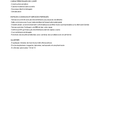
CARACTÉRISTIQUES DE L'UNITÉ
-Construction en béton
-Cuisine moderne à aire ouverte
-Nouveaux électroménagers
-Climatisation
ESPACES COMMUNS ET SERVICES PARTAGÉS
-Terrasse sur le toit avec piscine extérieure, spa, espaces de détente
-Salle commune avec foyer, table de billard et fenestration plein pieds
-Charlet urbain : un environnement confortable pour profiter d'une vue imprenable sur la ville toute l'année
-Terrasse privée (7e étage): coin BBQ et des coins repas
-Centre sportif: gymnase, piscine intérieure, bain de vapeur, sauna
-Cour extérieure aménagée
-Fonctions de sécurité améliorées avec caméras de surveillance en circuit fermé
QUARTIER
-À quelques minutes de marche du métro Bonaventure
-Proche de plusieurs magasins, épiceries, restaurants et une pharmacie
-À côté des autoroutes 720 et 10