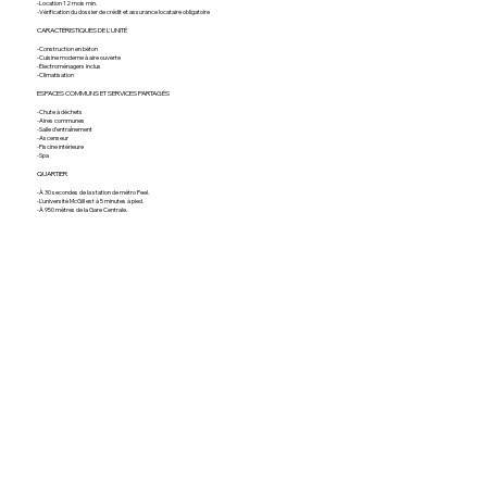
-Location 12 mois min.
-Vérification du dossier de crédit et assurance locataire obligatoire
CARACTÉRISTIQUES DE L'UNITÉ
-Construction en béton
-Cuisine moderne à aire ouverte
-Électroménagers inclus
-Climatisation
ESPACES COMMUNS ET SERVICES PARTAGÉS
-Chute à déchets
-Aires communes
-Salle d’entraînement
-Ascenseur
-Piscine intérieure
-Spa
QUARTIER
-À 30 secondes de la station de métro Peel.
-L'université McGill est à 5 minutes à pied.
-À 950 mètres de la Gare Centrale.