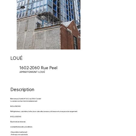
LOUÉ
1602-2060 Rue Peel
APPARTEMENT LOUÉ
Description
Bienvenue à l’unité #1602 du
MAA Condo!
Locataire recherché immédiatement
INCLUSIONS
Réfrigérateur, cuisinière, hotte, lave-vaisselle, laveuse, sécheuse et un espace de rangement
EXCLUSIONS
Électricité et internet.
CONDITIONS DE LOCATION
-Disponible maintenant
-Animaux non autorisés