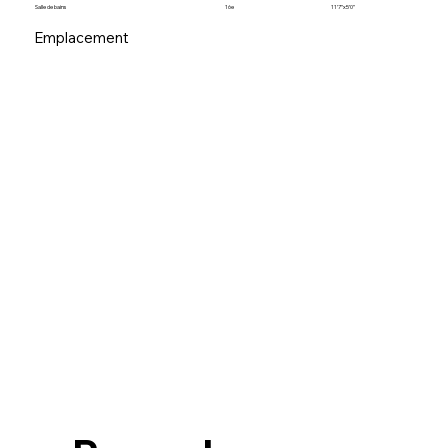
Salle de bains
16e
11’7”x5’0”
Emplacement