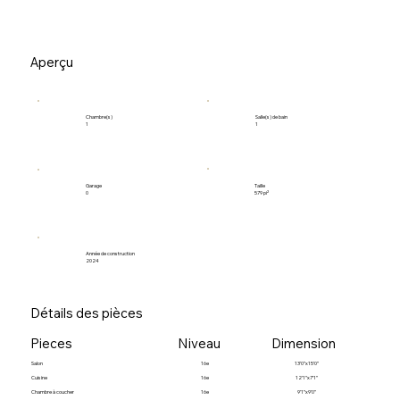
Aperçu
Salle(s) de bain
Chambre(s)
1
1
Garage
Taille
0
579 pi²
Année de construction
2024
Détails des pièces
Pieces
Niveau
Dimension
Salon
16e
13’0”x15’0”
Cuisine
16e
12’1”x7’1”
Chambre à coucher
16e
9’1”x9’0”