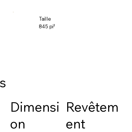
Taille
845 pi²
es
Dimensi
Revêtem
on
ent