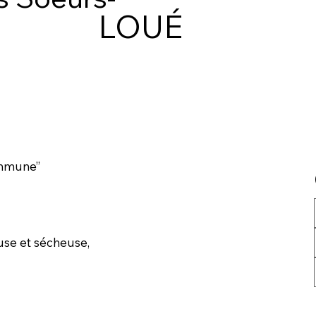
LOUÉ
ommune’’
euse et sécheuse,