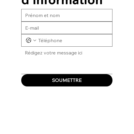
SOUMETTRE