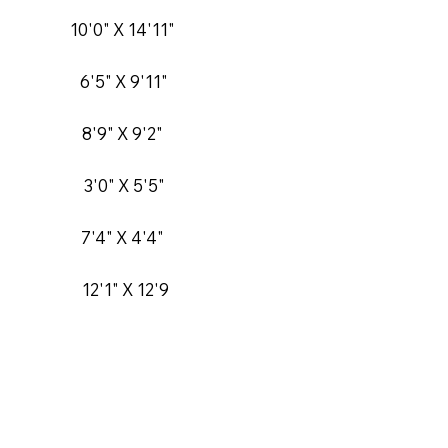
10'0" X 14'11"
6'5" X 9'11"
8'9" X 9'2"
3'0" X 5'5"
7'4" X 4'4"
12'1" X 12'9