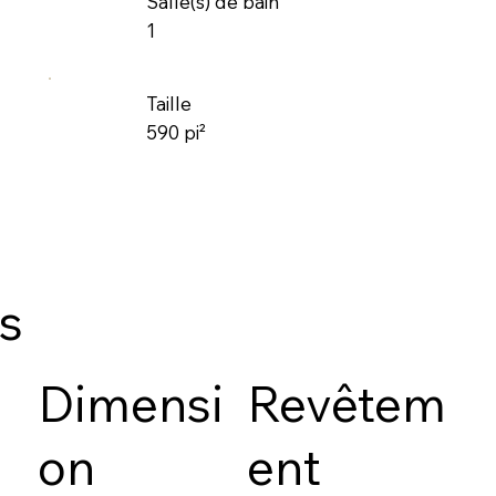
Salle(s) de bain
1
Taille
590 pi²
es
Dimensi
Revêtem
on
ent