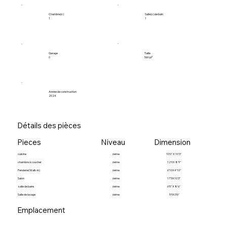
Salle(s) de bain
Chambre(s)
1
1
Garage
Taille
0
560 pi²
Année de construction
2024
Détails des pièces
Pieces
Niveau
Dimension
cuisine
6éme
10’0" X 10’3"
chambre à coucher
6éme
12’0X 8’9"
Penderie(Walk-in)
6éme
6’10X4’10"
Salon
6éme
17’3X10’3”
salle de bains
6éme
6’5" X 8’6"
Salle de lavage
6éme
5’9X3’6"
Emplacement