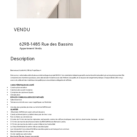
VENDU
629B-1485 Rue des Bassins
Appartement Vendu
Description
Bienvenue à l’unité #629B du Projet Bass4
Découvrez cette belle unité située au sixième étage du projet BASS4. Son orientation idéale lui garantit une luminosité naturelle tout au long de la journée. Elle
comprend une chambre spacieuse, une salle de bain moderne avec des finitions de qualité, et un espace de rangement pratique. Chaque détail a été conçu
avec soin, utilisant des matériaux de qualité pour une ambiance élégante et raffinée.
CARACTÉRISTIQUES DE L'UNITÉ
Construction en béton
Cuisine à aire ouvert moderne
Comptoire de cuisine en Quarts
Climatisation
ESPACES COMMUNS & SERVICES PARTAGÉS
Salle d'exercice
Terrasse sur le toit avec vues magnifiques sur Montréal
Une des plus grandes piscines sur le toit de Griffintown!
QUARTIER
-
Situé dans Griffintown ouest, entouré de parcs
Canal Lachine et piste cyclable à deux pas de chez vous
Parc à chiens au coin de la rue
À moins de 10 min. de marche : épiceries, restaurants, salons de coiffure, boutiques, bars, bistros, pharmacies, banques... et plus!
À 10 min. de marche de la future station du REM Griffintown-Bernard-Landry
À 15 min. de marche du métro Lucien-L'Allier et du Centre Bell
Le Vieux Montréal et le centre-ville accessible à pied
Les Université Concordia et McGill accessible a pied ou en transport en commun
Marché Atwater à 5 min. en vélo
Accès rapide aux autoroutes
Rive Sud et L'Île-des-Soeurs à proximité