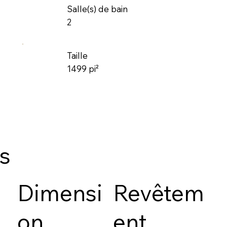
Salle(s) de bain
2
Taille
1499 pi²
es
Dimensi
Revêtem
on
ent