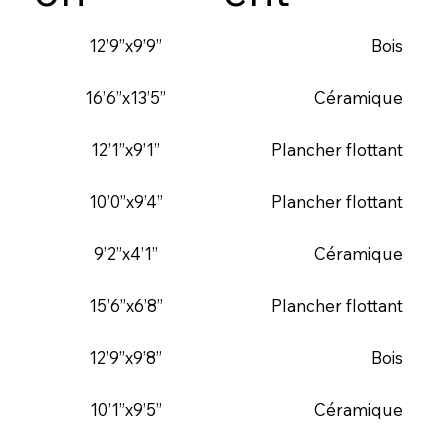
12’9”x9’9”
Bois
16’6”x13’5”
Céramique
12’1”x9’1”
Plancher flottant
10’0”x9’4”
Plancher flottant
9’2”x4’1”
Céramique
15’6”x6’8”
Plancher flottant
12’9”x9’8”
Bois
10’1”x9’5”
Céramique