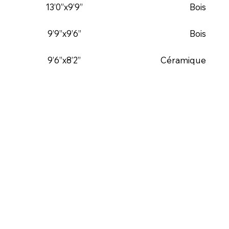
13’0”x9’9”
Bois
9’9”x9’6”
Bois
9’6”x8’2”
Céramique